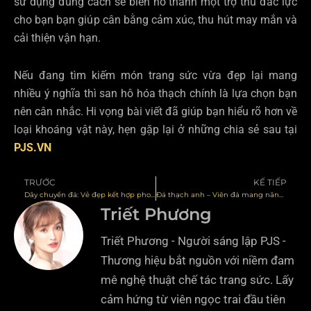
sử dụng đúng cách sẽ biến nó thành một trợ thủ đắc lực
cho bạn bạn giúp cân bằng cảm xúc, thu hút may mắn và
cải thiện vận hạn.
Nếu đang tìm kiếm món trang sức vừa đẹp lại mang
nhiều ý nghĩa thì san hô hóa thạch chính là lựa chọn bạn
nên cân nhắc. Hi vọng bài viết đã giúp bạn hiểu rõ hơn về
loại khoáng vật này, hẹn gặp lại ở những chia sẻ sau tại
PJS.VN
TRƯỚC
KẾ TIẾP
Prev
N
Dây chuyền đá: Vẻ đẹp kết hợp phong thủy và thời trang hiện đại
Đá thạch anh – Viên đá mang năng lượng và sự thanh tẩy
Triết Phương
Triết Phương - Người sáng lập PJS -
Thương hiệu bắt nguồn với niềm đam
mê nghệ thuật chế tác trang sức. Lấy
cảm hứng từ viên ngọc trai đầu tiên