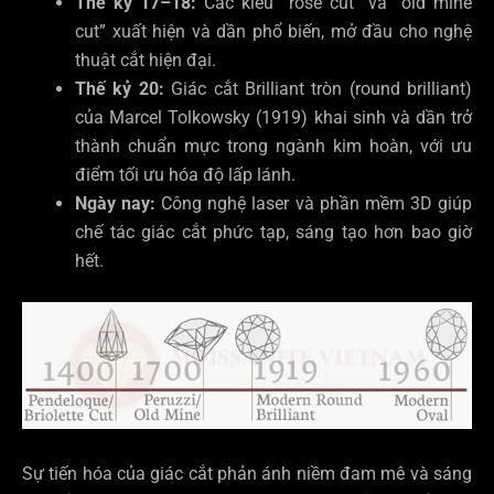
Thế kỷ 17–18:
Các kiểu “rose cut” và “old mine
cut” xuất hiện và dần phổ biến, mở đầu cho nghệ
thuật cắt hiện đại.
Thế kỷ 20:
Giác cắt Brilliant tròn (round brilliant)
của Marcel Tolkowsky (1919) khai sinh và dần trở
thành chuẩn mực trong ngành kim hoàn, với ưu
điểm tối ưu hóa độ lấp lánh.
Ngày nay:
Công nghệ laser và phần mềm 3D giúp
chế tác giác cắt phức tạp, sáng tạo hơn bao giờ
hết.
Sự tiến hóa của giác cắt phản ánh niềm đam mê và sáng