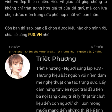
vinh vẻ đẹp thiên nhiên. Hiểu về giác cắt giúp chúng ta
không chỉ trân trọng hơn giá trị của đá quý, mà còn lựa
chọn được món trang sức phù hợp nhất với bản thân.
Còn bạn thì sao, bạn đã chọn được kiểu nào cho mình rồi,
chia sẻ cùng
PJS.VN
nhé
TRƯỚC
KẾ TIẾP
Prev
N
Birthstone – Khám phá ý nghĩa đá khai sinh theo tháng sinh
Tết Trung Thu – Nguồn gốc, ý nghĩa và những phong tục
Triết Phương
Triết Phương - Người sáng lập PJS -
Thương hiệu bắt nguồn với niềm đam
mê nghệ thuật chế tác trang sức. Lấy
cảm hứng từ viên ngọc trai đầu tiên
bà nội tặng cùng triết lý “thật từ chất
liệu đến con người.” chị luôn mong
muốn mang đến những thiết kế tinh