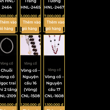
An HNL-
Tràng
Tường
2464
HNL-2465
HNL-2467
.000.000
₫
3.000.000
₫
7.000.000
₫
Thêm vào
Thêm vào
Thêm vào
iỏ hàng
giỏ hàng
giỏ hàng
Vòng cổ
Vòng cổ
Vòng cổ
Chuỗi
Vòng cổ –
vòng cổ
Nguyện
Vòng cổ –
gọc trai
cầu 16
Nguyện
hí 2 tầng
(Vòng)
cầu 17
NL-2109
CNL-1508
CNL-1608
.000.000
₫
1.200.000
₫
1.100.000
₫