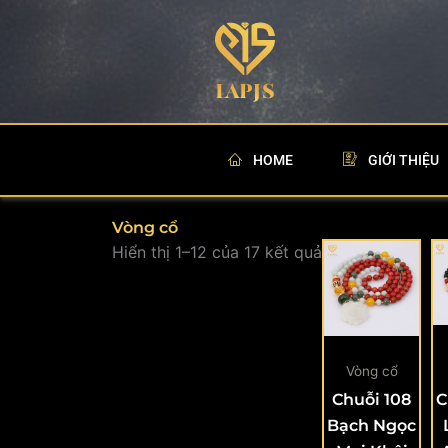
Nhảy
tới
nội
dung
HOME
GIỚI THIỆU
Vòng cổ
Hiển thị 1–12 của 17 kết quả
Vòng cổ
Chuỗi 108
C
Bạch Ngọc