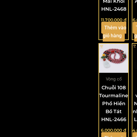
Mai Khôi
HNL-2468
11.700.000
₫
6
Thêm vào
giỏ hàng
g
Vòng cổ
Chuỗi 108
Tourmaline
Phổ Hiền
N
Bồ Tát
n
HNL-2466
L
6.000.000
₫
4