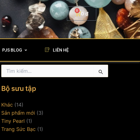
0
Cart
0
₫
PJS BLOG
LIÊN HỆ
Tìm
kiếm:
Bộ sưu tập
Khác
(14)
Sản phẩm mới
(3)
Tiny Pearl
(1)
Trang Sức Bạc
(1)