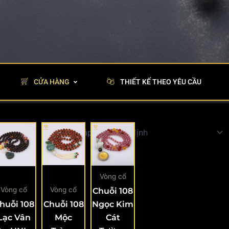
CỬA HÀNG
THIẾT KẾ THEO YÊU CẦU
Vòng cổ
Vòng cổ
Vòng cổ
Chuỗi 108
huỗi 108
Chuỗi 108
Ngọc Kim
Lạc Vân
Mộc
Cát