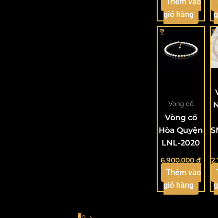
Thêm vào
giỏ hàng
g
Vòng cổ
N
Vòng cổ
Hòa Quyện
S
LNL-2020
6.900.000
₫
2
Thêm vào
giỏ hàng
g
1
2
→