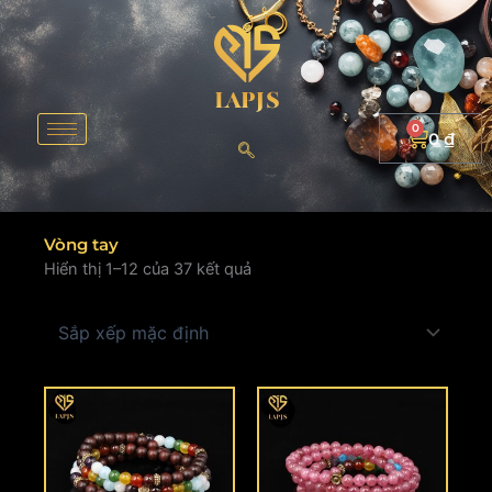
Nhảy
tới
nội
dung
0
Cart
0
₫
Vòng tay
Hiển thị 1–12 của 37 kết quả