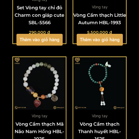
Vòng tay
Set Vòng tay chỉ đỏ
Charm con giáp cute
Vòng Cẩm thạch Little
SBL-5566
Autumn HBL-1993
290.000
₫
5.500.000
₫
Thêm vào giỏ hàng
Thêm vào giỏ hàng
Vòng tay
Vòng tay
Vòng Cẩm thạch Mã
Vòng Cẩm thạch
Não Nam Hồng HBL-
Thanh huyết HBL-
1025
1625