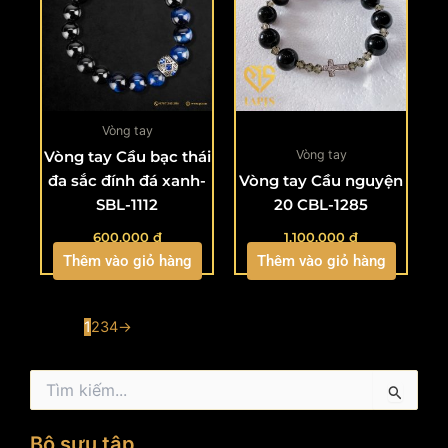
Vòng tay
Vòng tay
Vòng tay Cầu bạc thái
đa sắc đính đá xanh-
Vòng tay Cầu nguyện
SBL-1112
20 CBL-1285
600.000
₫
1.100.000
₫
Thêm vào giỏ hàng
Thêm vào giỏ hàng
1
2
3
4
→
Tìm
kiếm:
Bộ sưu tập