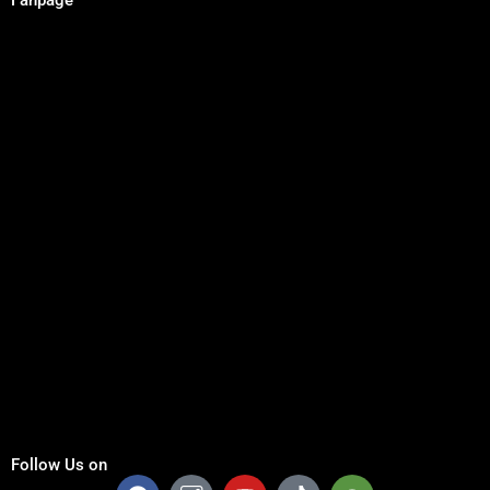
Fanpage
Follow Us on
F
I
Y
T
T