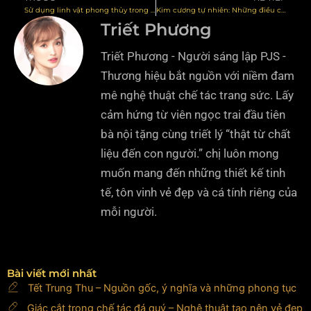
Prev
N
Sử dụng linh vật phong thủy trong chế tác trang sức
Kim cương tự nhiên: Những điều cần biết về kim cương
Triết Phương
Triết Phương - Người sáng lập PJS -
Thương hiệu bắt nguồn với niềm đam
mê nghệ thuật chế tác trang sức. Lấy
cảm hứng từ viên ngọc trai đầu tiên
bà nội tặng cùng triết lý “thật từ chất
liệu đến con người.” chị luôn mong
muốn mang đến những thiết kế tinh
tế, tôn vinh vẻ đẹp và cá tính riêng của
mỗi người.
Bài viết mới nhất
Tết Trung Thu – Nguồn gốc, ý nghĩa và những phong tục
Giác cắt trong chế tác đá quý – Nghệ thuật tạo nên vẻ đẹp