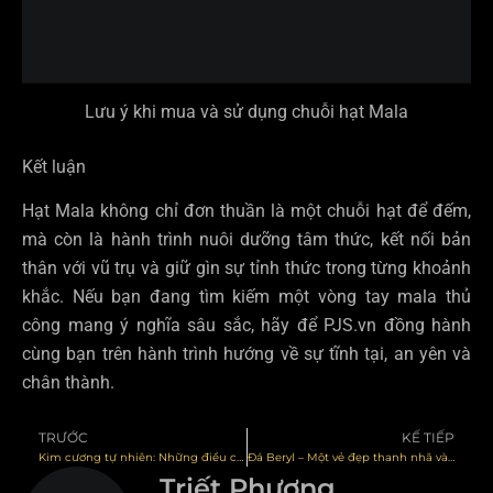
Lưu ý khi mua và sử dụng chuỗi hạt Mala
Kết luận
Hạt Mala không chỉ đơn thuần là một chuỗi hạt để đếm,
mà còn là hành trình nuôi dưỡng tâm thức, kết nối bản
thân với vũ trụ và giữ gìn sự tỉnh thức trong từng khoảnh
khắc. Nếu bạn đang tìm kiếm một vòng tay mala thủ
công mang ý nghĩa sâu sắc, hãy để PJS.vn đồng hành
cùng bạn trên hành trình hướng về sự tĩnh tại, an yên và
chân thành.
TRƯỚC
KẾ TIẾP
Prev
N
Kim cương tự nhiên: Những điều cần biết về kim cương
Đá Beryl – Một vẻ đẹp thanh nhã và những công dụng ít người biết
Triết Phương