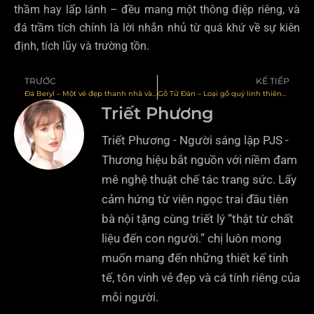
thầm hay lấp lánh – đều mang một thông điệp riêng, và
đá trầm tích chính là lời nhắn nhủ từ quá khứ về sự kiên
định, tích lũy và trường tồn.
TRƯỚC
KẾ TIẾP
Prev
N
Đá Beryl – Một vẻ đẹp thanh nhã và những công dụng ít người biết
Gỗ Tử Đàn – Loại gỗ quý linh thiêng trong văn hóa Á Đông
Triết Phương
Triết Phương - Người sáng lập PJS -
Thương hiệu bắt nguồn với niềm đam
mê nghệ thuật chế tác trang sức. Lấy
cảm hứng từ viên ngọc trai đầu tiên
bà nội tặng cùng triết lý “thật từ chất
liệu đến con người.” chị luôn mong
muốn mang đến những thiết kế tinh
tế, tôn vinh vẻ đẹp và cá tính riêng của
mỗi người.