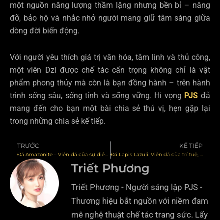
một nguồn năng lượng thầm lặng nhưng bền bỉ – nâng
đỡ, bảo hộ và nhắc nhở người mang giữ tâm sáng giữa
dòng đời biến động.
Với người yêu thích giá trị văn hóa, tâm linh và thủ công,
một viên Dzi được chế tác cẩn trọng không chỉ là vật
phẩm phong thủy mà còn là bạn đồng hành – trên hành
trình sống sâu, sống tỉnh và sống vững. Hi vọng
PJS
đã
mang đến cho bạn một bài chia sẻ thú vị, hẹn gặp lại
trong những chia sẻ kế tiếp.
TRƯỚC
KẾ TIẾP
Prev
N
Đá Amazonite – Viên đá của sự điềm tĩnh và hy vọng
Đá Lapis Lazuli: Viên đá của trí tuệ, sự thật và chiều sâu tâm hồn
Triết Phương
Triết Phương - Người sáng lập PJS -
Thương hiệu bắt nguồn với niềm đam
mê nghệ thuật chế tác trang sức. Lấy