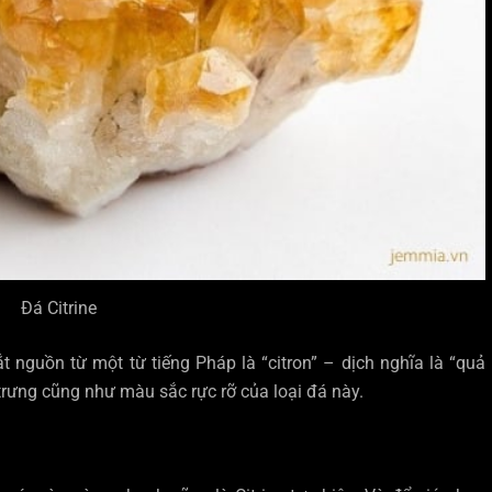
Đá Citrine
bắt nguồn từ một từ tiếng Pháp là “citron” – dịch nghĩa là “quả
rưng cũng như màu sắc rực rỡ của loại đá này.