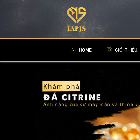
Nhảy
tới
nội
dung
HOME
GIỚI THIỆU