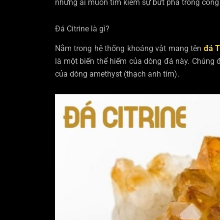
những ai muốn tìm kiếm sự bứt phá trong công 
Đá Citrine là gì?
Nằm trong hệ thống khoáng vật mang tên
đá 
là một biến thể hiếm của dòng đá này. Chúng đư
của dòng amethyst (thạch anh tím).