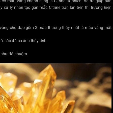
o có màu vàng chanh cũng là Citrine tự nhiên. Và để giúp bạn
xử lý nhân tạo gắn mắc Citrine tràn lan trên thị trường hiện
 vàng chủ đạo gồm 3 màu thường thấy nhất là màu vàng mật
ờ, sắc đá có ánh thủy tinh.
 như đá nhuộm.