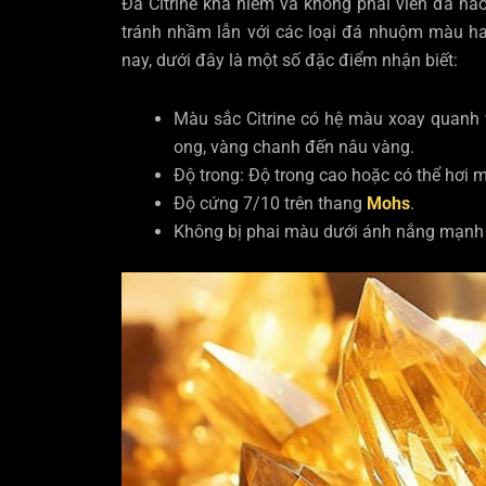
Đá Citrine khá hiếm và không phải viên đá nà
tránh nhầm lẫn với các loại đá nhuộm màu hay 
nay, dưới đây là một số đặc điểm nhận biết:
Màu sắc Citrine có hệ màu xoay quanh
ong, vàng chanh đến nâu vàng.
Độ trong: Độ trong cao hoặc có thể hơi m
Độ cứng 7/10 trên thang
Mohs
.
Không bị phai màu dưới ánh nắng mạnh